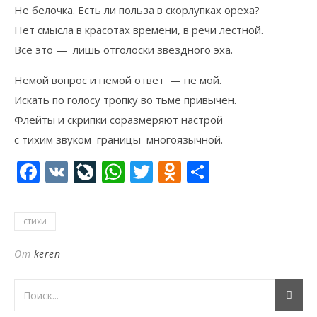
Не белочка. Есть ли польза в скорлупках ореха?
Нет смысла в красотах времени, в речи лестной.
Всё это — лишь отголоски звёздного эха.
Немой вопрос и немой ответ — не мой.
Искать по голосу тропку во тьме привычен.
Флейты и скрипки соразмеряют настрой
с тихим звуком границы многоязычной.
Facebook
VK
LiveJournal
WhatsApp
Twitter
Odnoklassni
Отправи
стихи
От
keren