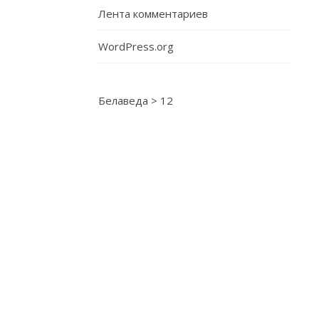
марта
Лента комментариев
Утро.
WordPress.org
Полдень.
Вечер.
Полночь.
Белаведа
>
12
3
мая
2022
5.05.2022
10
мая
16
мая