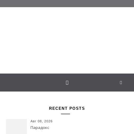
Перейти к содержимому
Белаведа
Стихотворения
RECENT POSTS
Авг 08, 2026
Парадокс