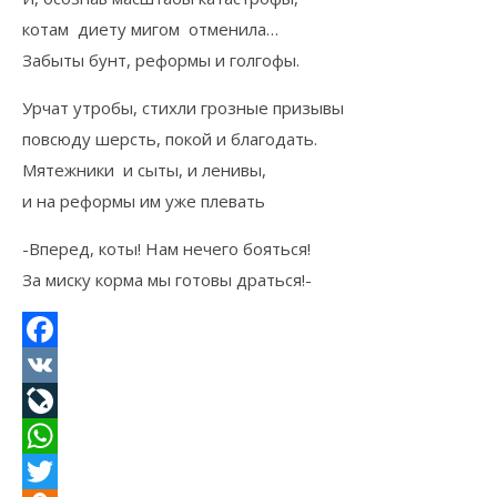
котам диету мигом отменила…
Забыты бунт, реформы и голгофы.
Урчат утробы, стихли грозные призывы
повсюду шерсть, покой и благодать.
Мятежники и сыты, и ленивы,
и на реформы им уже плевать
-Вперед, коты! Нам нечего бояться!
За миску корма мы готовы драться!-
Facebook
VK
LiveJournal
WhatsApp