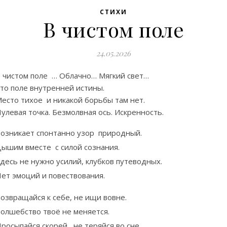
СТИХИ
В чистом поле
24.05.2026
 чистом поле … Облачно… Мягкий свет…
то поле внутренней истины.
есто тихое и никакой борьбы там нет.
улевая точка. Безмолвная ось. Искренность.
озникает спонтанно узор природный.
ышим вместе с силой сознания.
десь не нужно усилий, клубков путеводных.
ет эмоций и повествования.
озвращайся к себе, не ищи вовне.
олшебство твоё не меняется.
росыпайся скорей , не теряйся во сне.