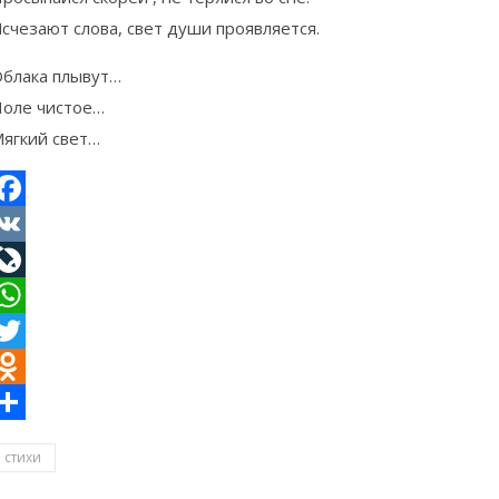
счезают слова, свет души проявляется.
блака плывут…
оле чистое…
ягкий свет…
acebook
VK
iveJournal
hatsApp
witter
dnoklassniki
тправить
стихи