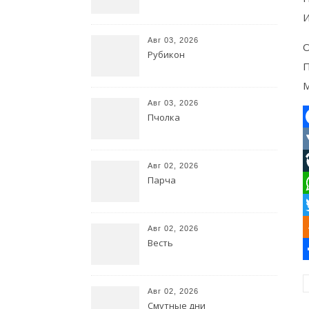
И
Авг 03, 2026
О
Рубикон
П
М
Авг 03, 2026
Пчолка
F
Авг 02, 2026
Парча
L
W
T
Авг 02, 2026
Весть
O
О
Авг 02, 2026
Смутные дни