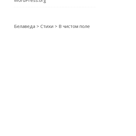
WordPress.org
Белаведа
>
Стихи
>
В чистом поле