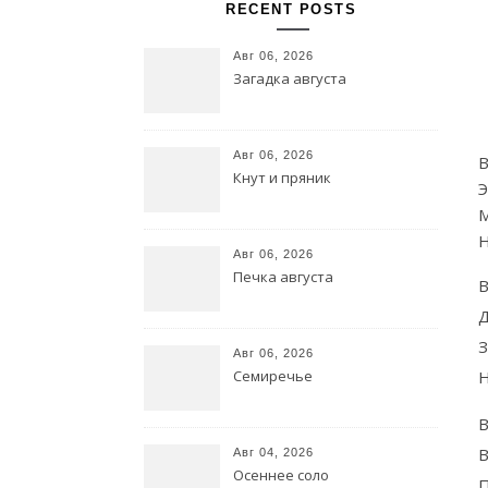
RECENT POSTS
Авг 06, 2026
Загадка августа
Авг 06, 2026
В
Кнут и пряник
Э
М
Н
Авг 06, 2026
Печка августа
В
Д
З
Авг 06, 2026
Семиречье
Н
В
В
Авг 04, 2026
Осеннее соло
П