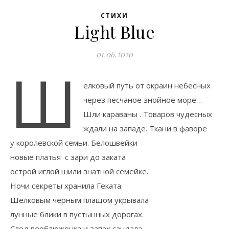
СТИХИ
Light Blue
01.06.2020
Ш
елковый путь от окраин небесных
через песчаное знойное море…
Шли караваны . Товаров чудесных
ждали на западе. Ткани в фаворе
у королевской семьи. Белошвейки
новые платья с зари до заката
острой иглой шили знатной семейке.
Ночи секреты хранила Геката.
Шелковым черным плащом укрывала
лунные блики в пустынных дорогах.
След верблюжонка и запах сандала,