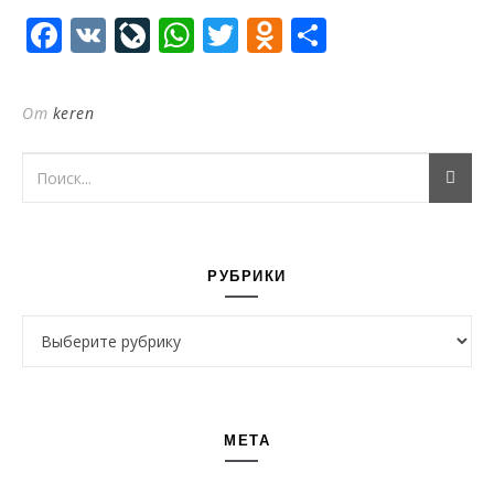
Facebook
VK
LiveJournal
WhatsApp
Twitter
Odnoklassni
Отправи
От
keren
РУБРИКИ
Рубрики
МЕТА