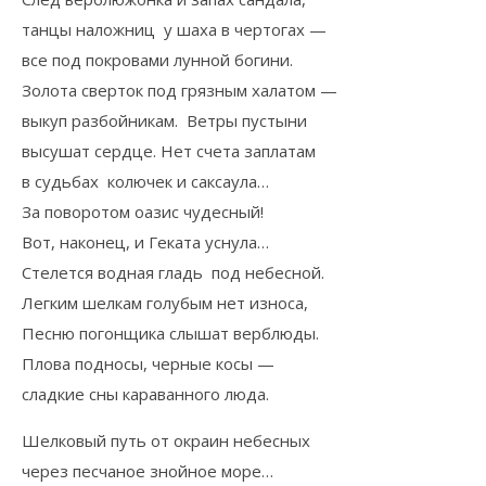
танцы наложниц у шаха в чертогах —
все под покровами лунной богини.
Золота сверток под грязным халатом —
выкуп разбойникам. Ветры пустыни
высушат сердце. Нет счета заплатам
в судьбах колючек и саксаула…
За поворотом оазис чудесный!
Вот, наконец, и Геката уснула…
Стелется водная гладь под небесной.
Легким шелкам голубым нет износа,
Песню погонщика слышат верблюды.
Плова подносы, черные косы —
сладкие сны караванного люда.
Шелковый путь от окраин небесных
через песчаное знойное море…