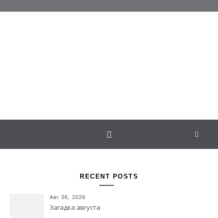
Перейти к содержимому
Белаведа
Стихотворения
RECENT POSTS
Авг 06, 2026
Загадка августа