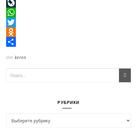
VK
LiveJournal
WhatsApp
Twitter
Odnoklassniki
Отправить
От
keren
РУБРИКИ
Рубрики