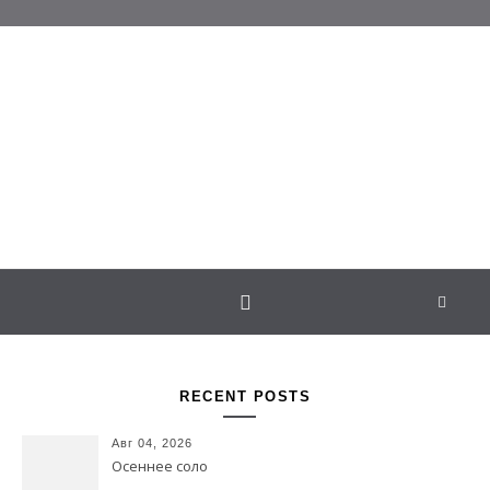
Перейти к содержимому
Белаведа
Стихотворения
RECENT POSTS
Авг 04, 2026
Осеннее соло