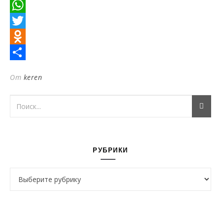
LiveJournal
WhatsApp
Twitter
Odnoklassniki
Отправить
От
keren
РУБРИКИ
Рубрики