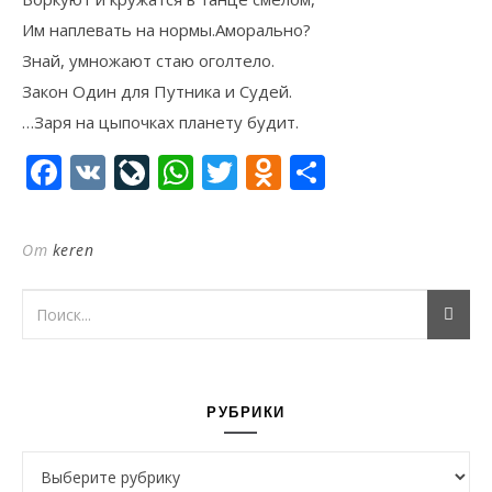
Им наплевать на нормы.Аморально?
Знай, умножают стаю оголтело.
Закон Один для Путника и Судей.
…Заря на цыпочках планету будит.
Facebook
VK
LiveJournal
WhatsApp
Twitter
Odnoklassni
Отправи
От
keren
РУБРИКИ
Рубрики