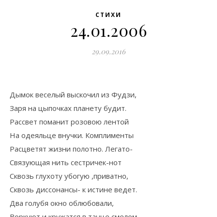
СТИХИ
24.01.2006
29.09.2016
Дымок веселый выскочил из Фудзи,
Заря на цыпочках планету будит.
Рассвет поманит розовою лентой
На одеяльце внучки. Комплименты
Расцветят жизни полотно. Легато-
Связующая нить сестричек-нот
Сквозь глухоту убогую ,приватно,
Сквозь диссонансы- к истине ведет.
Два голубя окно облюбовали,
Воркуют и кружатся в танце смелом,