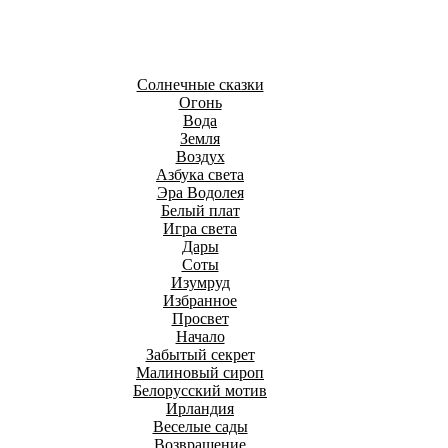
Солнечные сказки
Огонь
Вода
Земля
Воздух
Азбука света
Эра Водолея
Белый плат
Игра света
Дары
Соты
Изумруд
Избранное
Просвет
Начало
Забытый секрет
Малиновый сироп
Белорусский мотив
Ирландия
Веселые сады
Возвращение