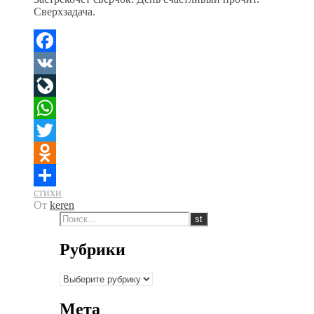
Сверхзадача.
Facebook
VK
LiveJournal
WhatsApp
Twitter
Odnoklassniki
стихи
Отправить
От
keren
Рубрики
Рубрики
Мета