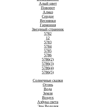
Алый цвет
Поворот
Алмаз
Сердце
Веснянки
Гармония
Звездный странник
5782
12
5783
5784
5785
5786
5786(2)
5786(3)
5786(4)
5786(5)
Солнечные сказки
Огонь
Вода
Земля
Воздух
Азбука света
Эра Водолея