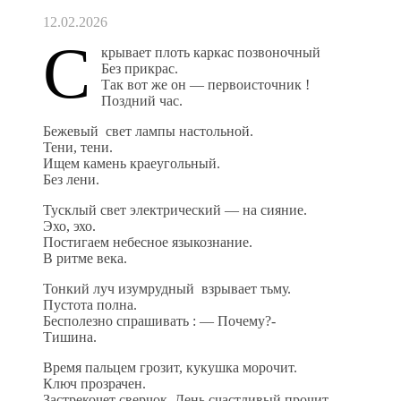
12.02.2026
С
крывает плоть каркас позвоночный
Без прикрас.
Так вот же он — первоисточник !
Поздний час.
Бежевый свет лампы настольной.
Тени, тени.
Ищем камень краеугольный.
Без лени.
Тусклый свет электрический — на сияние.
Эхо, эхо.
Постигаем небесное языкознание.
В ритме века.
Тонкий луч изумрудный взрывает тьму.
Пустота полна.
Бесполезно спрашивать : — Почему?-
Тишина.
Время пальцем грозит, кукушка морочит.
Ключ прозрачен.
Застрекочет сверчок. День счастливый прочит.