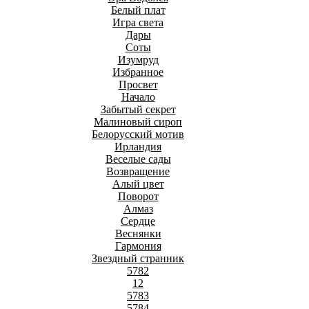
Белый плат
Игра света
Дары
Соты
Изумруд
Избранное
Просвет
Начало
Забытый секрет
Малиновый сироп
Белорусский мотив
Ирландия
Веселые сады
Возвращение
Алый цвет
Поворот
Алмаз
Сердце
Веснянки
Гармония
Звездный странник
5782
12
5783
5784