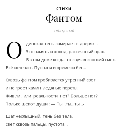
СТИХИ
Фантом
06.07.2026
О
динокая тень замирает в дверях…
Это память и холод, рассеянный прах.
В этом доме когда-то звучал звонкий смех.
Всё исчезло . Пустыня и времени бег…
Сквозь фантом пробивается утренний свет
и не греет камин ледяные персты.
Жив ли , или реальности нет? Больше нет?
Только шёпот души : — Ты…ты…ты…-
Шаг неслышный, тень без тела,
свет сквозь пальцы, пустота…