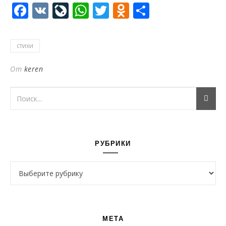
Facebook
VK
LiveJournal
WhatsApp
Twitter
Odnoklassni
Отправи
стихи
От
keren
РУБРИКИ
Рубрики
МЕТА