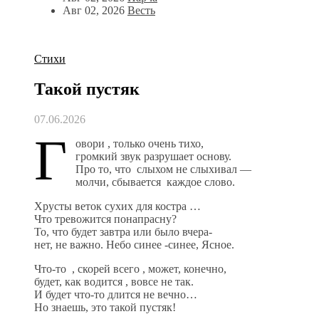
Авг 02, 2026
Весть
Стихи
Такой пустяк
07.06.2026
Г
овори , только очень тихо,
громкий звук разрушает основу.
Про то, что слыхом не слыхивал —
молчи, сбывается каждое слово.
Хрусты веток сухих для костра …
Что тревожится понапрасну?
То, что будет завтра или было вчера-
нет, не важно. Небо синее -синее, Ясное.
Что-то , скорей всего , может, конечно,
будет, как водится , вовсе не так.
И будет что-то длится не вечно…
Но знаешь, это такой пустяк!