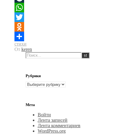
LiveJournal
WhatsApp
Twitter
Odnoklassniki
стихи
Отправить
От
keren
Рубрики
Рубрики
Мета
Войти
Лента записей
Лента комментариев
WordPress.org