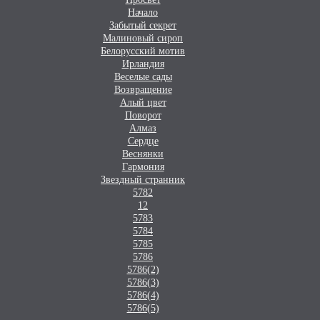
Начало
Забытый секрет
Малиновый сироп
Белорусский мотив
Ирландия
Веселые сады
Возвращение
Алый цвет
Поворот
Алмаз
Сердце
Веснянки
Гармония
Звездный странник
5782
12
5783
5784
5785
5786
5786(2)
5786(3)
5786(4)
5786(5)