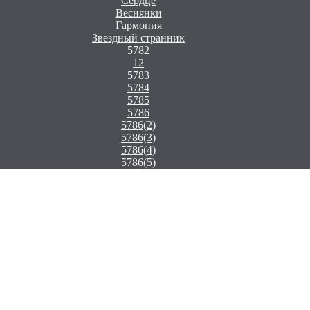
Сердце
Веснянки
Гармония
Звездный странник
5782
12
5783
5784
5785
5786
5786(2)
5786(3)
5786(4)
5786(5)