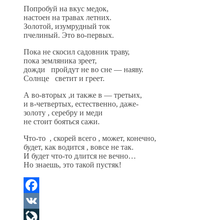
Попробуй на вкус медок,
настоен на травах летних.
Золотой, изумрудный ток
пчелиный. Это во-первых.
Пока не скосил садовник траву,
пока земляника зреет,
дожди пройдут не во сне — наяву.
Солнце светит и греет.
А во-вторых ,и также в — третьих,
и в-четвертых, естественно, даже-
золоту , серебру и меди
не стоит бояться сажи.
Что-то , скорей всего , может, конечно,
будет, как водится , вовсе не так.
И будет что-то длится не вечно…
Но знаешь, это такой пустяк!
Facebook
VK