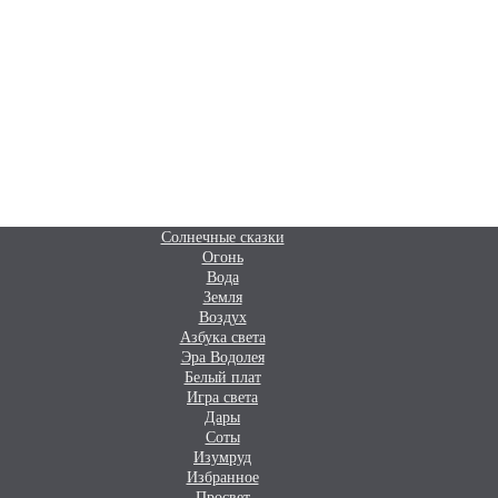
Солнечные сказки
Огонь
Вода
Земля
Воздух
Азбука света
Эра Водолея
Белый плат
Игра света
Дары
Соты
Изумруд
Избранное
Просвет