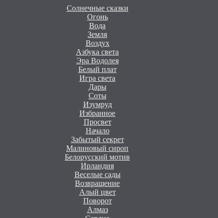
Солнечные сказки
Огонь
Вода
Земля
Воздух
Азбука света
Эра Водолея
Белый плат
Игра света
Дары
Соты
Изумруд
Избранное
Просвет
Начало
Забытый секрет
Малиновый сироп
Белорусский мотив
Ирландия
Веселые сады
Возвращение
Алый цвет
Поворот
Алмаз