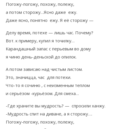
Погожу-погожу, похожу, полежу,
а потом сторожу…Ясно даже ежу.
Даже ясно, понятно ежу. Я её сторожу —
Делу время, потехе — лишь час. Почему?
Вот. к примеру, купил я точилку…
Карандашный запас с перьевым во дому
я чиню день-деньской до опилок.
А потом зависаю над чистым листом.
Это, значицца, час для потехи.
Что-то я сочиню , с неизменным теплом
и серьёзом -курьёзом. Для смеха…
-Где храните вы мудрость? — спросили ханжу.
-Мудрость спит на диване, а я сторожу….
Погожу-погожу, похожу, полежу,