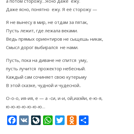
а потом сторожу…Ясно даже ежу.
Даже ясно, понятно ежу. Я её сторожу —
Я не вынесу в мир, не отдам за пятак,
Пусть лежит, где лежала веками.
Ведь прямых ориентиров не сыщешь никак,
Смысл дорог выбирался не нами.
Пусть, пока на диване не спится уму,
пусть лучится прожектор небесный.
Каждый сам сочиняет свою кутерьму
В этой сказке, чудной и чудесной..
О-о-о, ия-ия, е — а -си, и-и, ой,иаэйи, е-ю-я,
ю-ю-ю-ю-ю-ю-ю…
Facebook
VK
LiveJournal
WhatsApp
Twitter
Odnoklassni
Отправи