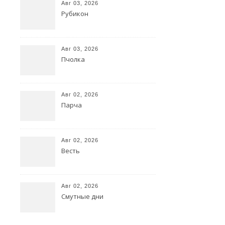
семафора.
Авг 03, 2026
Рубикон
По
течению.
По
Авг 03, 2026
течению.
Пчолка
Не
сдавайтесь,
Авг 02, 2026
Парча
будьте
себе
верны.
Авг 02, 2026
Находите
Весть
радость
,
Авг 02, 2026
где
Смутные дни
можете.
Дань