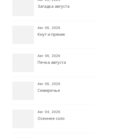
По
Загадка августа
тече
Авг 06, 2026
12.02.2026
Кнут и пряник
В
сё
изме
Авг 06, 2026
очен
Печка августа
скоро.
Не
Авг 06, 2026
плывите
Семиречье
против
течения.
Авг 04, 2026
Нет
Осеннее соло
конфликтам.
Сигнал