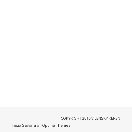
Wha
Twit
Odno
Отп
стихи
От
keren
COPYRIGHT 2016 VILENSKY KEREN
Тема Savona от
Optima Themes