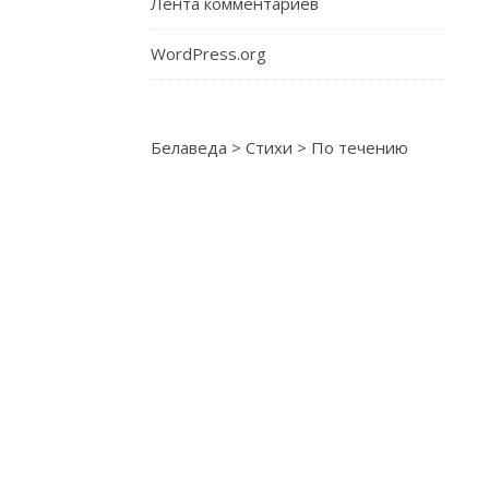
Лента комментариев
Обновление
и
WordPress.org
умения.
Получайте
богатство,
Белаведа
>
Стихи
>
По течению
Крез.
Всё
изменится
очень
скоро.
По
течению…
Fac
VK
Live