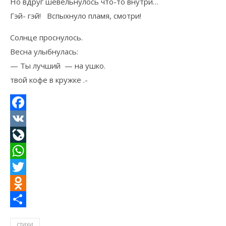
Но вдруг шевельнулось что-то внутри…
Гэй- гэй! Вспыхнуло пламя, смотри!
Солнце проснулось.
Весна улыбнулась:
— Ты лучший — на ушко.
твой кофе в кружке .-
Facebook
VK
LiveJournal
WhatsApp
Twitter
Odnoklassniki
Отправить
стихи