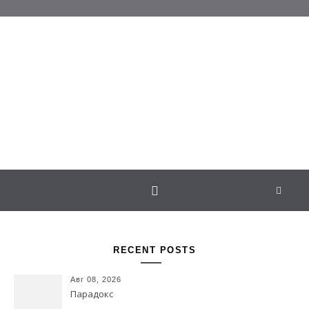
Перейти к содержимому
Белаведа
Стихотворения
RECENT POSTS
Авг 08, 2026
Парадокс