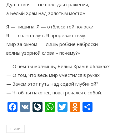
Душа твоя — не поле для сражения,
а Белый Храм над золотым мостом.
Я — тишина. Я — отблеск той полоски.
Я — солнца луч . Я прорезаю тьму.
Мир за окном — лишь робкие наброски
волны узорной слова » почему?»
— О чем ты молчишь, Белый Храм в облаках?
— О том, что весь мир уместился в руках.
— Зачем этот путь над седой глубиной?
— Чтоб ты наконец повстречался с собой.
Facebook
VK
LiveJournal
WhatsApp
Twitter
Odnoklassni
Отправи
стихи