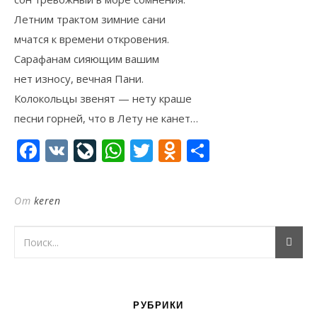
Летним трактом зимние сани
мчатся к времени откровения.
Сарафанам сияющим вашим
нет износу, вечная Пани.
Колокольцы звенят — нету краше
песни горней, что в Лету не канет…
Facebook
VK
LiveJournal
WhatsApp
Twitter
Odnoklassni
Отправи
От
keren
РУБРИКИ