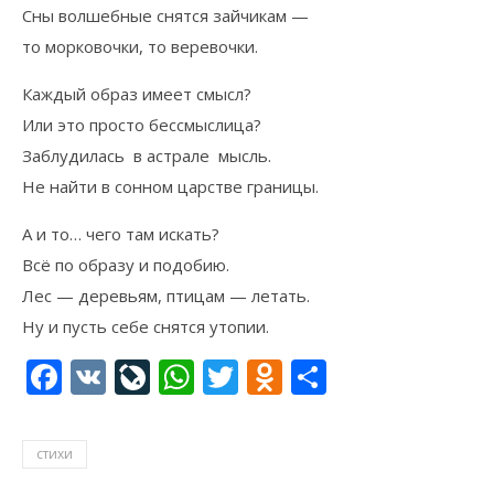
Сны волшебные снятся зайчикам —
то морковочки, то веревочки.
Каждый образ имеет смысл?
Или это просто бессмыслица?
Заблудилась в астрале мысль.
Не найти в сонном царстве границы.
А и то… чего там искать?
Всё по образу и подобию.
Лес — деревьям, птицам — летать.
Ну и пусть себе снятся утопии.
Facebook
VK
LiveJournal
WhatsApp
Twitter
Odnoklassni
Отправи
стихи