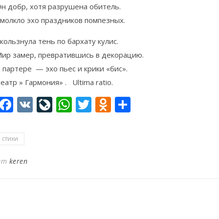
н добр, хотя разрушена обитель.
молкло эхо праздников помпезных.
кользнула тень по бархату кулис.
ир замер, превратившись в декорацию.
 партере — эхо пьес и крики «бис».
еатр » Гармония» . Ultima ratio.
Facebook
VK
LiveJournal
WhatsApp
Twitter
Odnoklassniki
Отправить
стихи
От
keren