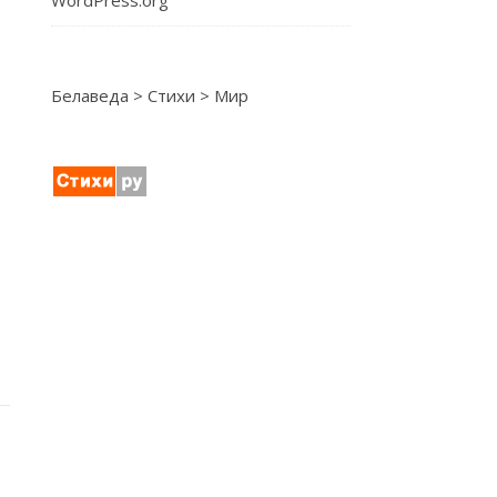
WordPress.org
Белаведа
>
Стихи
>
Мир