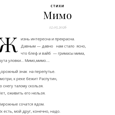
СТИХИ
Мимо
12.05.2026
Ж
изнь интересна и прекрасна.
Давным — давно нам стало ясно,
что блеф и вайб — гримасы мима,
ута уловки… Мимо,мимо….
орожный знак на перепутье.
мотри, к реке бежит Распутин,
о снегу талому скользя.
ет, оживить его нельзя.
ирожные сочатся ядом.
х есть, мой друг, конечно, надо.