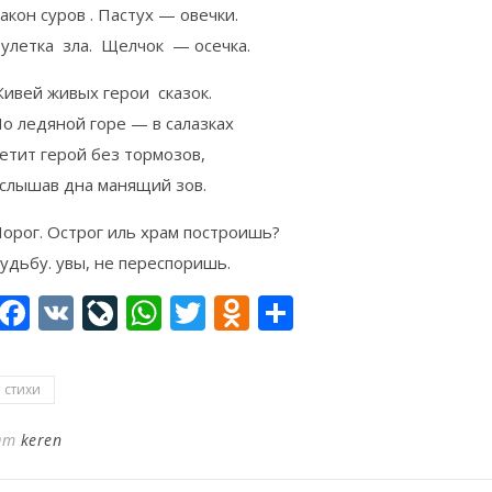
акон суров . Пастух — овечки.
улетка зла. Щелчок — осечка.
ивей живых герои сказок.
о ледяной горе — в салазках
етит герой без тормозов,
слышав дна манящий зов.
орог. Острог иль храм построишь?
удьбу. увы, не переспоришь.
Facebook
VK
LiveJournal
WhatsApp
Twitter
Odnoklassniki
Отправить
стихи
От
keren