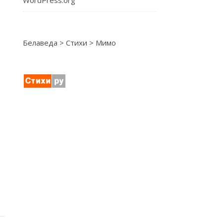
WordPress.org
Белаведа
>
Стихи
>
Мимо