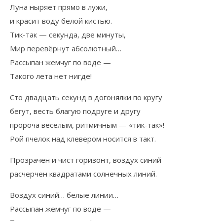
Луна ныряет прямо в лужи,
и красит воду белой кистью.
Тик-так — секунда, две минуты,
Мир перевёрнут абсолютный…
Рассыпан жемчуг по воде —
Такого лета нет нигде!
Сто двадцать секунд в догонялки по кругу
бегут, весть благую подруге и другу
пророча веселым, ритмичным — «тик-так»!
Рой пчелок над клевером носится в такт.
Прозрачен и чист горизонт, воздух синий
расчерчен квадратами солнечных линий.
Воздух синий… белые линии…
Рассыпан жемчуг по воде —