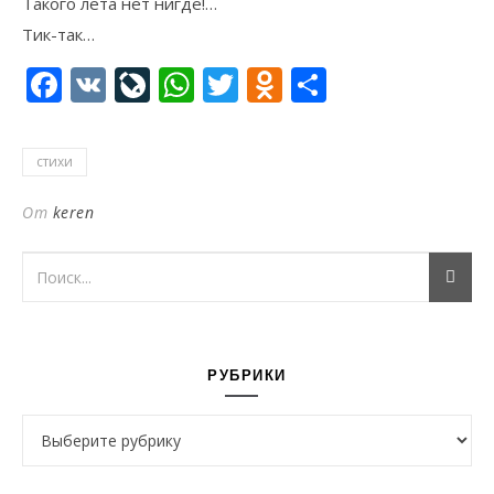
Такого лета нет нигде!…
Тик-так…
Facebook
VK
LiveJournal
WhatsApp
Twitter
Odnoklassni
Отправи
стихи
От
keren
РУБРИКИ
Рубрики