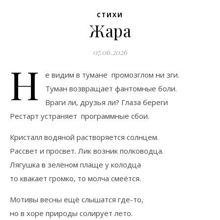
СТИХИ
Жара
07.06.2026
Н
е видим в тумане промозглом ни зги.
Туман возвращает фантомные боли.
Враги ли, друзья ли? Глаза береги
Рестарт устраняет программные сбои.
Кристалл водяной растворяется солнцем.
Рассвет и просвет. Лик возник полководца.
Лягушка в зелёном плаще у колодца
то квакает громко, то молча смеётся.
Мотивы весны ещё слышатся где-то,
но в хоре природы солирует лето.