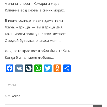
А значит, пора… Комары и жара.
Кипение вод снова в синих морях.
В июне солнце плавит даже тени.
Жара, жарища — ты царица дня.
Как широки поля у шляпки летней!
С водой бутылка, о ,спаси меня…
«Ох, лето красное! любил бы я тебя..»
Когда б и ты, меня любило…
Facebook
VK
LiveJournal
WhatsApp
Twitter
Odnoklassni
Отправи
стихи
От
keren