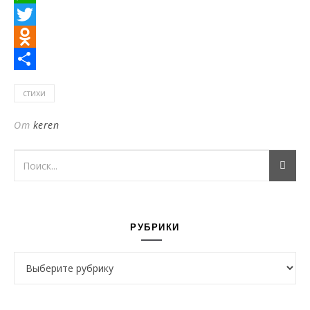
WhatsApp
Twitter
Odnoklassniki
Отправить
стихи
От
keren
РУБРИКИ
Рубрики