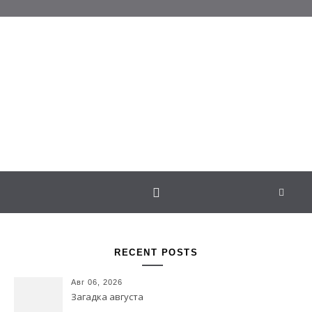
Перейти к содержимому
Белаведа
Стихотворения
RECENT POSTS
Авг 06, 2026
Загадка августа