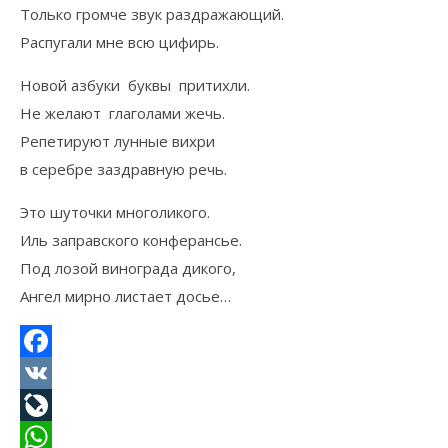
Только громче звук раздражающий.
Распугали мне всю цифирь.
Новой азбуки буквы притихли.
Не желают глаголами жечь.
Репетируют лунные вихри
в серебре заздравную речь.
Это шуточки многоликого.
Иль заправского конферансье.
Под лозой винограда дикого,
Ангел мирно листает досье…
Facebook
VK
LiveJournal