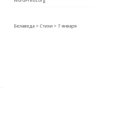
WordPress.org
Белаведа
>
Стихи
>
7 января