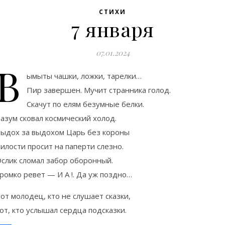
СТИХИ
7 января
07.01.2024
В
ымыты чашки, ложки, тарелки…
Пир завершен. Мучит странника голод.
Скачут по елям безумные белки.
азум сковал космический холод.
ыдох за выдохом Царь без короны
илости просит на паперти слезно.
слик сломал забор оборонный.
ромко ревет — И А !. Да уж поздно…
от молодец, кто не слушает сказки,
от, кто услышал сердца подсказки.