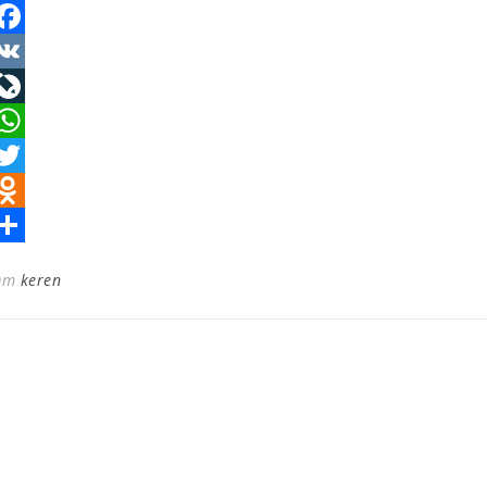
acebook
VK
iveJournal
hatsApp
witter
dnoklassniki
тправить
От
keren