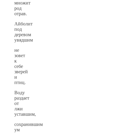
множит
род
отрав.
Айболит
под
деревом
увядшим
не
зовет
к
себе
зверей
и
птиц.
Воду
раздает
от
лжи
уставшим,
сохранившим
ум