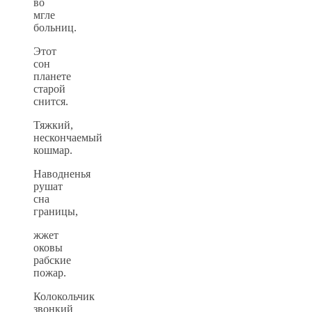
во
мгле
больниц.
Этот
сон
планете
старой
снится.
Тяжкий,
нескончаемый
кошмар.
Наводненья
рушат
сна
границы,
жжет
оковы
рабские
пожар.
Колокольчик
звонкий