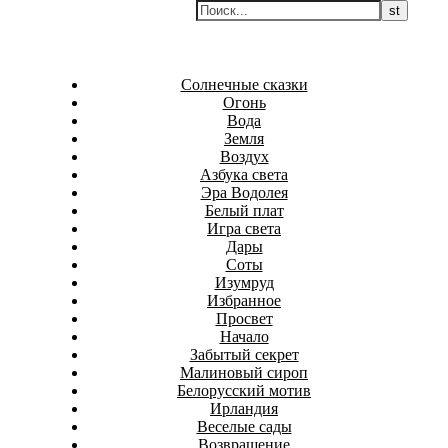
Перейти
Белаведа
к
Стихотворения
содержимому
Солнечные сказки
Огонь
Вода
Земля
Воздух
Азбука света
Эра Водолея
Белый плат
Игра света
Дары
Соты
Изумруд
Избранное
Просвет
Начало
Забытый секрет
Малиновый сироп
Белорусский мотив
Ирландия
Веселые сады
Возвращение