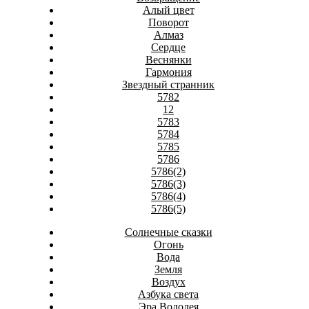
Алый цвет
Поворот
Алмаз
Сердце
Веснянки
Гармония
Звездный странник
5782
12
5783
5784
5785
5786
5786(2)
5786(3)
5786(4)
5786(5)
Солнечные сказки
Огонь
Вода
Земля
Воздух
Азбука света
Эра Водолея