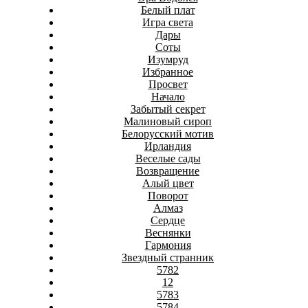
Белый плат
Игра света
Дары
Соты
Изумруд
Избранное
Просвет
Начало
Забытый секрет
Малиновый сироп
Белорусский мотив
Ирландия
Веселые сады
Возвращение
Алый цвет
Поворот
Алмаз
Сердце
Веснянки
Гармония
Звездный странник
5782
12
5783
5784