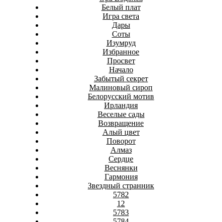
Белый плат
Игра света
Дары
Соты
Изумруд
Избранное
Просвет
Начало
Забытый секрет
Малиновый сироп
Белорусский мотив
Ирландия
Веселые сады
Возвращение
Алый цвет
Поворот
Алмаз
Сердце
Веснянки
Гармония
Звездный странник
5782
12
5783
5784