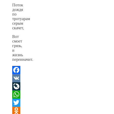
Поток
дождя
по
тротуарам
серым
скачет,
Вот
смоет
грязь,
и
жизнь
переиначит.
Facebook
VK
LiveJournal
WhatsApp
Twitter