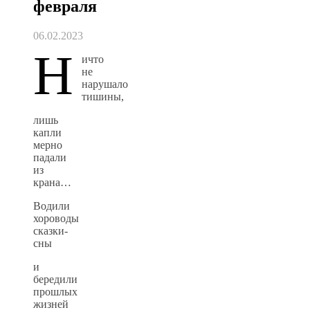
февраля
06.02.2023
Н
ичто
не
нарушало
тишины,
лишь
капли
мерно
падали
из
крана…
Водили
хороводы
сказки-
сны
и
бередили
прошлых
жизней