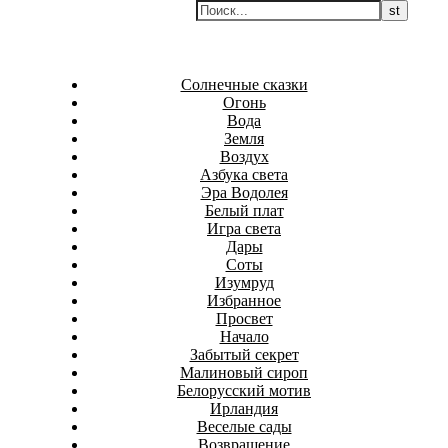
Перейти
Белаведа
к
Стихотворения
содержимому
Солнечные сказки
Огонь
Вода
Земля
Воздух
Азбука света
Эра Водолея
Белый плат
Игра света
Дары
Соты
Изумруд
Избранное
Просвет
Начало
Забытый секрет
Малиновый сироп
Белорусский мотив
Ирландия
Веселые сады
Возвращение