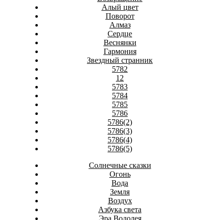
Алый цвет
Поворот
Алмаз
Сердце
Веснянки
Гармония
Звездный странник
5782
12
5783
5784
5785
5786
5786(2)
5786(3)
5786(4)
5786(5)
Солнечные сказки
Огонь
Вода
Земля
Воздух
Азбука света
Эра Водолея