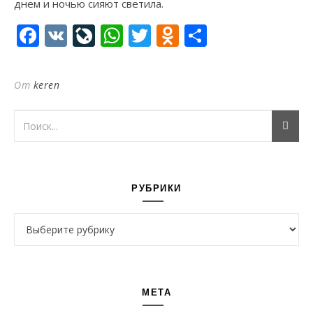
днем и ночью сияют светила.
Facebook
VK
LiveJournal
WhatsApp
Twitter
Odnoklassni
Отправи
От
keren
РУБРИКИ
Рубрики
МЕТА