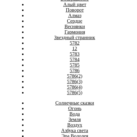
Алый цвет
Поворот
Алмаз
Сердце
Веснянки
Гармония
Звездный странник
5782
12
5783
5784
5785
5786
5786(2)
5786(3)
5786(4)
5786(5)
Солнечные сказки
Огонь
Вода
Земля
Воздух
Азбука света
Эра Водолея