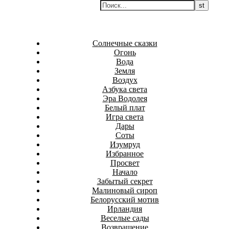
Перейти
Белаведа
к
Стихотворения
содержимому
Солнечные сказки
Огонь
Вода
Земля
Воздух
Азбука света
Эра Водолея
Белый плат
Игра света
Дары
Соты
Изумруд
Избранное
Просвет
Начало
Забытый секрет
Малиновый сироп
Белорусский мотив
Ирландия
Веселые сады
Возвращение