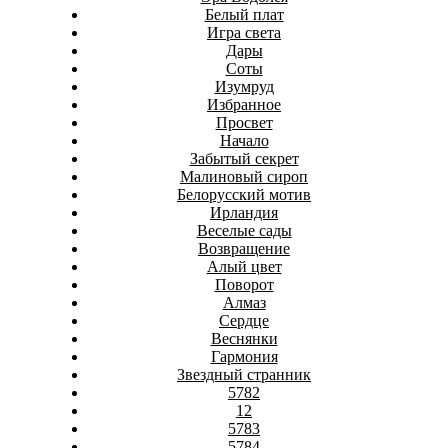
Белый плат
Игра света
Дары
Соты
Изумруд
Избранное
Просвет
Начало
Забытый секрет
Малиновый сироп
Белорусский мотив
Ирландия
Веселые сады
Возвращение
Алый цвет
Поворот
Алмаз
Сердце
Веснянки
Гармония
Звездный странник
5782
12
5783
5784