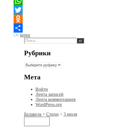
LiveJournal
WhatsApp
Twitter
Odnoklassniki
От
keren
Отправить
Рубрики
Рубрики
Мета
Войти
Лента записей
Лента комментариев
WordPress.org
Белаведа
>
Стихи
>
3 июля