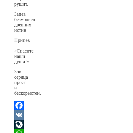
рушит.
Запев
безмолвен
древних
истин.
Припев
—
«Спасите
наши
души!»
Зов
сердца
прост
и
бескорыстен.
Facebook
VK