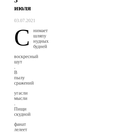
июля
03.07.2021
С
нимает
шляпу
нудных
будней
воскресный
шут
.
В
пылу
сражений
угасли
мысли
.
Пищи
скудной
фанат
лелеет