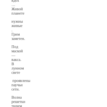
вдох
…
Живой
планете
нужны
живые
.
Грим
заметен.
Под
маской
—
вакса.
В
лунном
свете
проявлены
паучьи
сети.
Волна
решетки
тюрем