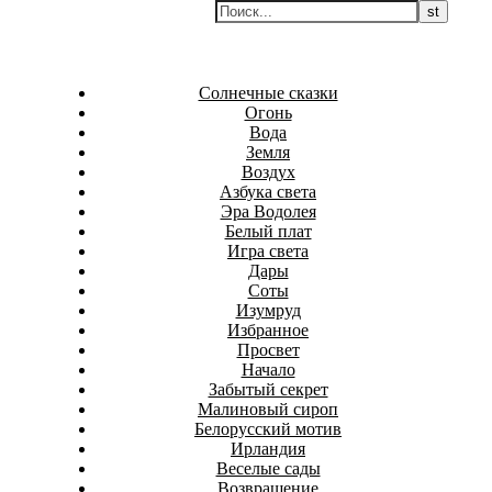
Перейти
Белаведа
к
Стихотворения
содержимому
Солнечные сказки
Огонь
Вода
Земля
Воздух
Азбука света
Эра Водолея
Белый плат
Игра света
Дары
Соты
Изумруд
Избранное
Просвет
Начало
Забытый секрет
Малиновый сироп
Белорусский мотив
Ирландия
Веселые сады
Возвращение