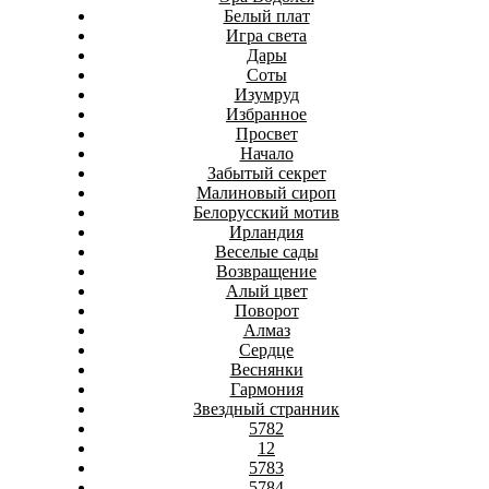
Белый плат
Игра света
Дары
Соты
Изумруд
Избранное
Просвет
Начало
Забытый секрет
Малиновый сироп
Белорусский мотив
Ирландия
Веселые сады
Возвращение
Алый цвет
Поворот
Алмаз
Сердце
Веснянки
Гармония
Звездный странник
5782
12
5783
5784