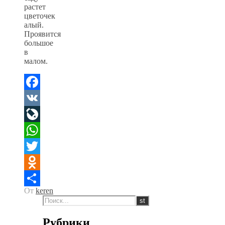
растет
цветочек
алый.
Проявится
большое
в
малом.
Facebook
VK
LiveJournal
WhatsApp
Twitter
Odnoklassniki
От
keren
Отправить
Рубрики