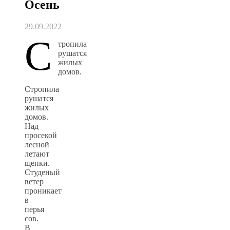
Осень
29.09.2022
С
тропила
рушатся
жилых
домов.
Стропила
рушатся
жилых
домов.
Над
просекой
лесной
летают
щепки.
Студеный
ветер
проникает
в
перья
сов.
В