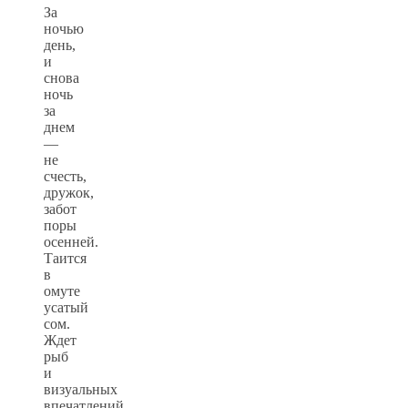
За
ночью
день,
и
снова
ночь
за
днем
—
не
счесть,
дружок,
забот
поры
осенней.
Таится
в
омуте
усатый
сом.
Ждет
рыб
и
визуальных
впечатлений.