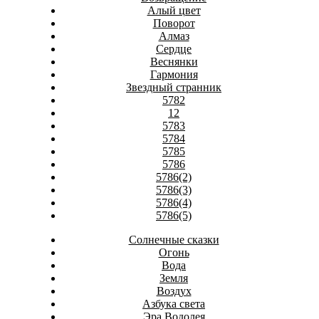
Алый цвет
Поворот
Алмаз
Сердце
Веснянки
Гармония
Звездный странник
5782
12
5783
5784
5785
5786
5786(2)
5786(3)
5786(4)
5786(5)
Солнечные сказки
Огонь
Вода
Земля
Воздух
Азбука света
Эра Водолея