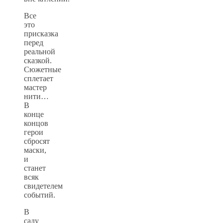
Все
это
присказка
перед
реальной
сказкой.
Сюжетные
сплетает
мастер
нити…
В
конце
концов
герои
сбросят
маски,
и
станет
всяк
свидетелем
событий.
В
саду