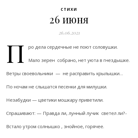
СТИХИ
26 июня
26.06.2021
П
ро дела сердечные не поют соловушки.
Мало зерен собрано, нет уюта в гнездышке.
Ветры своевольники — не расправить крылышки…
По ночам не слышатся песенки для милушки.
Незабудки — цветики мошкару приветили.
Спрашивают: — Правда ли, лунный лучик светел ли?-
Встало утром солнышко , знойное, горячее.