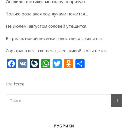
Опалило цветики, мошкару незрячую.
Только роза алая под лучами нежится…
Не июлем, августом соловей утешится.
В трелях новой песенки голос света слышится.
Сор-трава вся скошена , лес живой колышется.
Facebook
VK
LiveJournal
WhatsApp
Twitter
Odnoklassni
Отправи
От
keren
РУБРИКИ