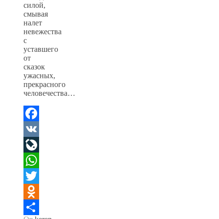
силой,
смывая
налет
невежества
с
уставшего
от
сказок
ужасных,
прекрасного
человечества…
Facebook
VK
LiveJournal
WhatsApp
Twitter
Odnoklassniki