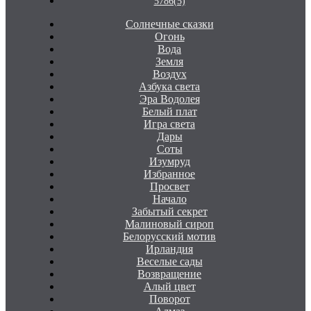
5786(5)
Солнечные сказки
Огонь
Вода
Земля
Воздух
Азбука света
Эра Водолея
Белый плат
Игра света
Дары
Соты
Изумруд
Избранное
Просвет
Начало
Забытый секрет
Малиновый сироп
Белорусский мотив
Ирландия
Веселые сады
Возвращение
Алый цвет
Поворот