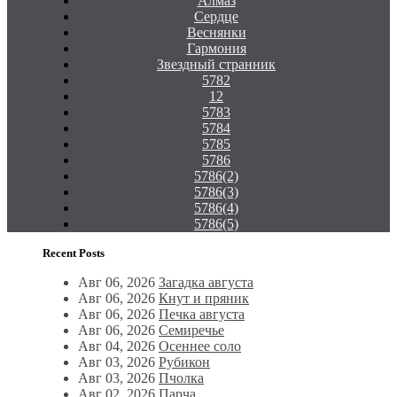
Алмаз
Сердце
Веснянки
Гармония
Звездный странник
5782
12
5783
5784
5785
5786
5786(2)
5786(3)
5786(4)
5786(5)
Recent Posts
Авг 06, 2026
Загадка августа
Авг 06, 2026
Кнут и пряник
Авг 06, 2026
Печка августа
Авг 06, 2026
Семиречье
Авг 04, 2026
Осеннее соло
Авг 03, 2026
Рубикон
Авг 03, 2026
Пчолка
Авг 02, 2026
Парча