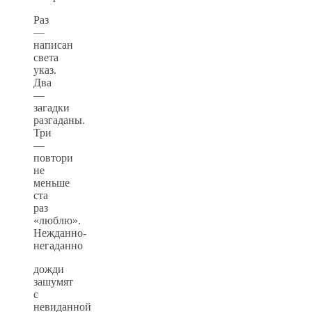
Раз
—
написан
света
указ.
Два
—
загадки
разгаданы.
Три
—
повтори
не
меньше
ста
раз
«люблю».
Нежданно-
негаданно
дожди
зашумят
с
невиданной