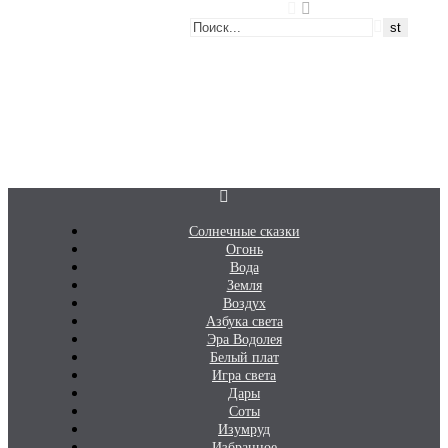
Перейти
Белаведа
к
содержимому
Стихотворения
Солнечные сказки
Огонь
Вода
Земля
Воздух
Азбука света
Эра Водолея
Белый плат
Игра света
Дары
Соты
Изумруд
Избранное