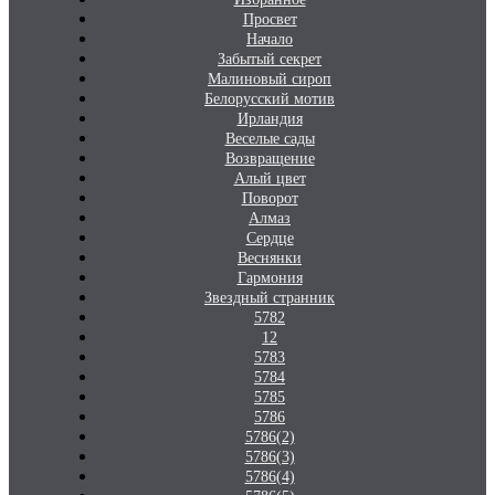
Просвет
Начало
Забытый секрет
Малиновый сироп
Белорусский мотив
Ирландия
Веселые сады
Возвращение
Алый цвет
Поворот
Алмаз
Сердце
Веснянки
Гармония
Звездный странник
5782
12
5783
5784
5785
5786
5786(2)
5786(3)
5786(4)