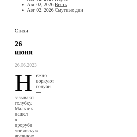
Авг 02, 2026
Весть
Авг 02, 2026
Смутные дни
Стихи
26
июня
26.06.2023
Н
ежно
воркуют
голуби
—
зазывают
голубку.
Мальчик
нашел
в
проруби
майянскую
древнюю