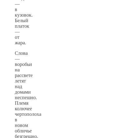
—
в
кузовок.
Белый
платок
—
от
жара.
Слова
—
воробьи
на
рассвете
летят
над
домами
неспешно.
Племя
колючее
чертополоха
в
новом
обличье
безгрешно.