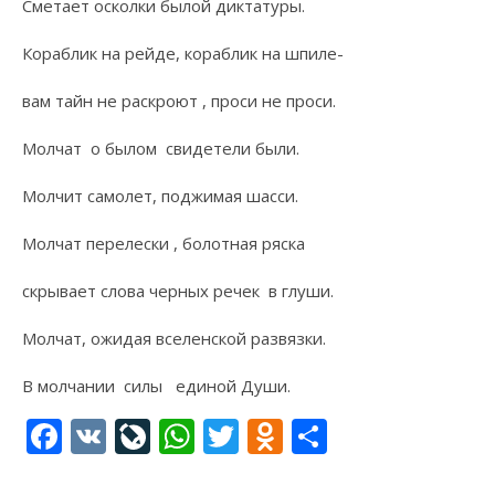
Сметает осколки былой диктатуры.
Кораблик на рейде, кораблик на шпиле-
вам тайн не раскроют , проси не проси.
Молчат о былом свидетели были.
Молчит самолет, поджимая шасси.
Молчат перелески , болотная ряска
скрывает слова черных речек в глуши.
Молчат, ожидая вселенской развязки.
В молчании силы единой Души.
Facebook
VK
LiveJournal
WhatsApp
Twitter
Odnoklassni
Отправи