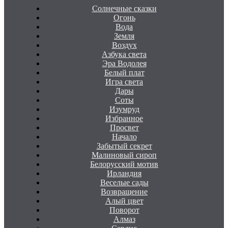
Солнечные сказки
Огонь
Вода
Земля
Воздух
Азбука света
Эра Водолея
Белый плат
Игра света
Дары
Соты
Изумруд
Избранное
Просвет
Начало
Забытый секрет
Малиновый сироп
Белорусский мотив
Ирландия
Веселые сады
Возвращение
Алый цвет
Поворот
Алмаз