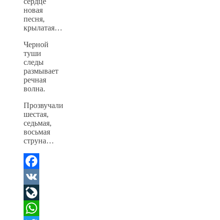
сердце
новая
песня,
крылатая…
Черной
туши
следы
размывает
речная
волна.
Прозвучали
шестая,
седьмая,
восьмая
струна…
Facebook
VK
LiveJournal