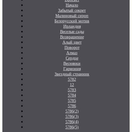
Начало
Забытый секрет
Малиновый сироп
Белорусский мотив
Ирландия
Веселые сады
Возвращение
Алый цвет
Поворот
Алмаз
Сердце
Веснянки
Гармония
Звездный странник
5782
12
5783
5784
5785
5786
5786(2)
5786(3)
5786(4)
5786(5)