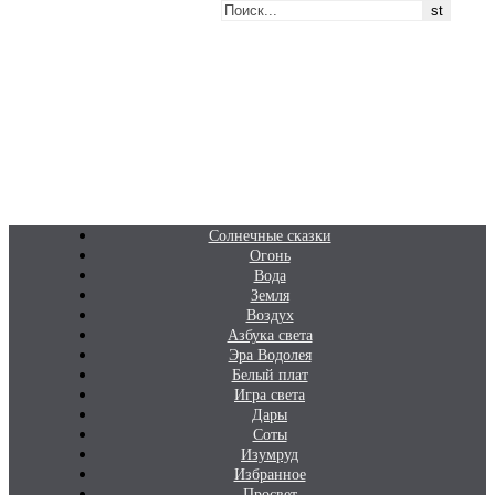
Перейти
Белаведа
к
содержимому
Стихотворения
Солнечные сказки
Огонь
Вода
Земля
Воздух
Азбука света
Эра Водолея
Белый плат
Игра света
Дары
Соты
Изумруд
Избранное
Просвет