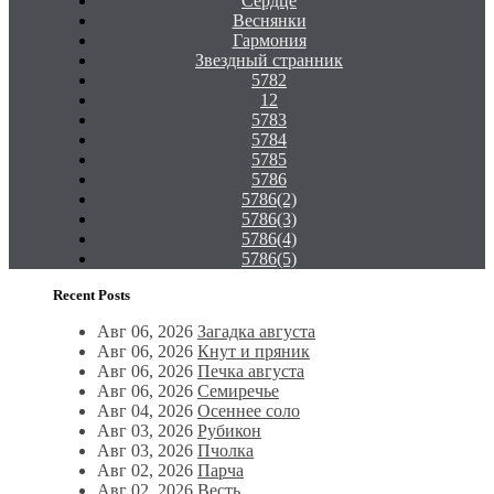
Сердце
Веснянки
Гармония
Звездный странник
5782
12
5783
5784
5785
5786
5786(2)
5786(3)
5786(4)
5786(5)
Recent Posts
Авг 06, 2026
Загадка августа
Авг 06, 2026
Кнут и пряник
Авг 06, 2026
Печка августа
Авг 06, 2026
Семиречье
Авг 04, 2026
Осеннее соло
Авг 03, 2026
Рубикон
Авг 03, 2026
Пчолка
Авг 02, 2026
Парча
Авг 02, 2026
Весть