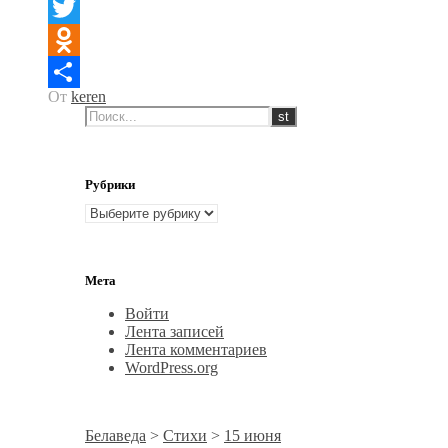
WhatsApp
Twitter
Odnoklassniki
От
keren
Отправить
Рубрики
Рубрики
Мета
Войти
Лента записей
Лента комментариев
WordPress.org
Белаведа
>
Стихи
>
15 июня