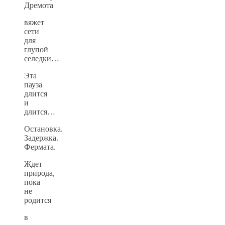
Дремота
вяжет
сети
для
глупой
селедки…
Эта
пауза
длится
и
длится…
Остановка.
Задержка.
Фермата.
Ждет
природа,
пока
не
родится
в