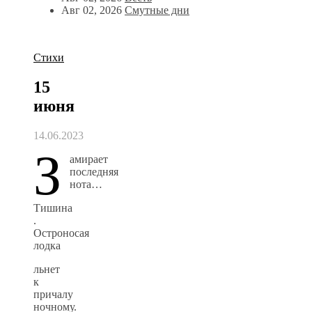
Авг 02, 2026
Смутные дни
Стихи
15
июня
14.06.2023
З
амирает
последняя
нота…
Тишина
.
Остроносая
лодка
льнет
к
причалу
ночному.