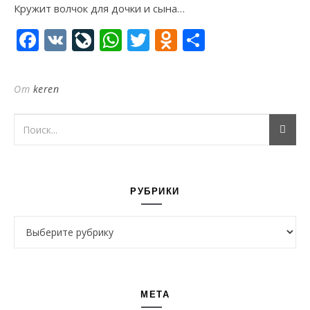
Кружит волчок для дочки и сына…
Facebook
VK
LiveJournal
WhatsApp
Twitter
Odnoklassni
Отправи
От
keren
РУБРИКИ
Рубрики
МЕТА