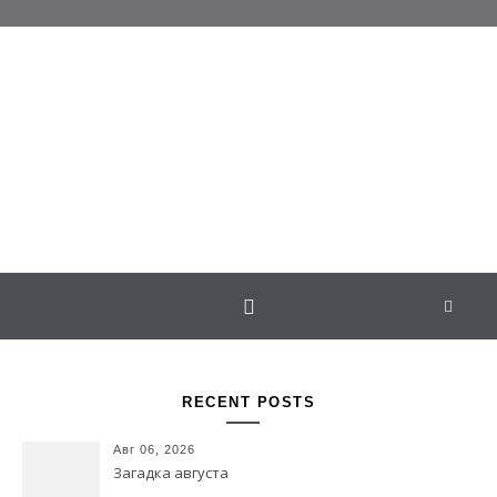
Перейти к содержимому
Белаведа
Стихотворения
RECENT POSTS
Авг 06, 2026
Загадка августа