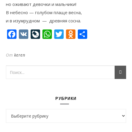
но оживают девочки и мальчики!
В небесно — голубом плаще весна,
и в изумрудном — древняя сосна.
Facebook
VK
LiveJournal
WhatsApp
Twitter
Odnoklassni
Отправи
От
keren
РУБРИКИ
Рубрики