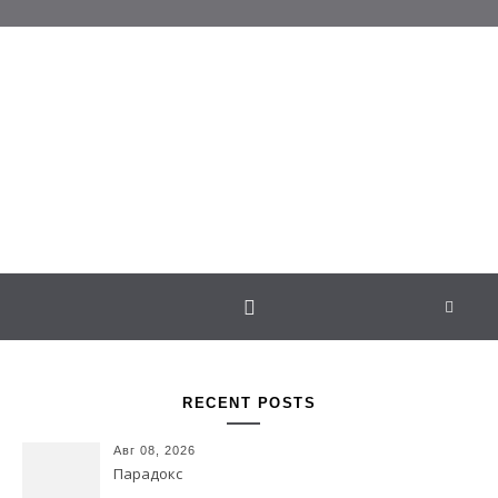
Перейти к содержимому
Белаведа
Стихотворения
RECENT POSTS
Авг 08, 2026
Парадокс