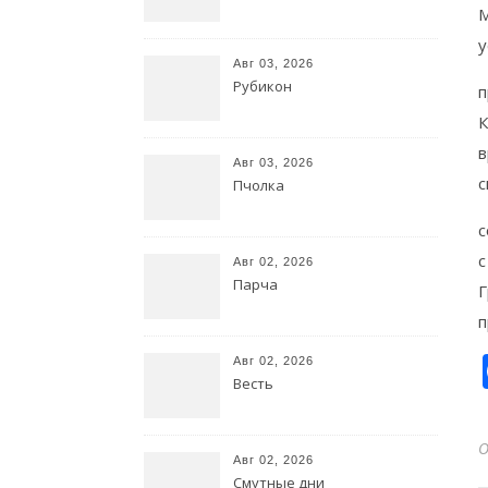
М
у
Авг 03, 2026
Рубикон
п
К
в
Авг 03, 2026
с
Пчолка
с
с
Авг 02, 2026
Парча
Г
п
Авг 02, 2026
Весть
Авг 02, 2026
Смутные дни