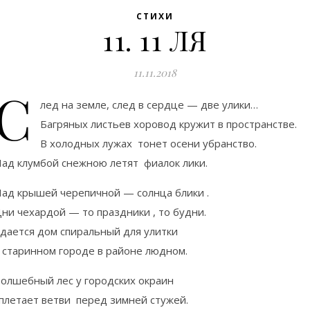
СТИХИ
11. 11 ЛЯ
11.11.2018
С
лед на земле, след в сердце — две улики…
Багряных листьев хоровод кружит в пространстве.
В холодных лужах тонет осени убранство.
ад клумбой снежною летят фиалок лики.
ад крышей черепичной — солнца блики .
ни чехардой — то праздники , то будни.
дается дом спиральный для улитки
 старинном городе в районе людном.
олшебный лес у городских окраин
плетает ветви перед зимней стужей.