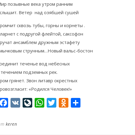
ир позывные века утром ранним
слышит. Ветер над озябшей сушей
ромчит сквозь тубы, горны и корнеты .
ларнет с подругой флейтой, саксофон
ручат ансамблем дружным эстафету
мычковым струнным…Новый вальс-бостон
оединит теченье вод небесных
 течением подземных рек.
ром грянет. Звон литавр окрестных
ровозгласит: «Родился Человек!»
Facebook
VK
LiveJournal
WhatsApp
Twitter
Odnoklassniki
Отправить
От
keren