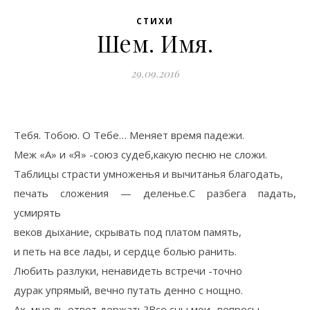
СТИХИ
Шем. Имя.
29.09.2016
Тебя. Тобою. О Тебе… Меняет время падежи.
Меж «А» и «Я» -союз судеб,какую песню не сложи.
Таблицы страсти умноженья и вычитанья благодать,
печать сложения — деленье.С разбега падать,
усмирять
веков дыхание, скрывать под платом память,
и петь на все лады, и сердце болью ранить.
Любить разлуки, ненавидеть встречи -точно
дурак упрямый, вечно путать денно с нощно.
Ах, мне ль ответ держать?Все сны мои -вопросы.