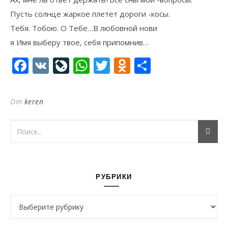
Пусть солнце жаркое плетет дороги -косы.
Тебя. Тобою. О Тебе…В любовной нови
я Имя выберу твое, себя припомнив…
Facebook
VK
LiveJournal
WhatsApp
Twitter
Odnoklassni
Отправи
От
keren
РУБРИКИ
Рубрики