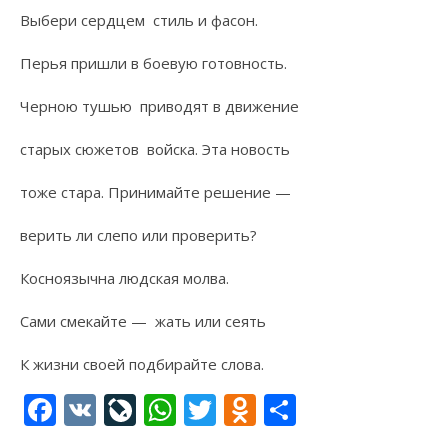
Выбери сердцем стиль и фасон.
Перья пришли в боевую готовность.
Черною тушью приводят в движение
старых сюжетов войска. Эта новость
тоже стара. Принимайте решение —
верить ли слепо или проверить?
Косноязычна людская молва.
Сами смекайте — жать или сеять
К жизни своей подбирайте слова.
Facebook
VK
LiveJournal
WhatsApp
Twitter
Odnoklassni
Отправи