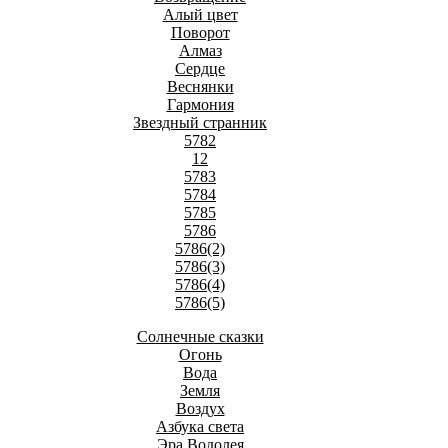
Алый цвет
Поворот
Алмаз
Сердце
Веснянки
Гармония
Звездный странник
5782
12
5783
5784
5785
5786
5786(2)
5786(3)
5786(4)
5786(5)
Солнечные сказки
Огонь
Вода
Земля
Воздух
Азбука света
Эра Водолея