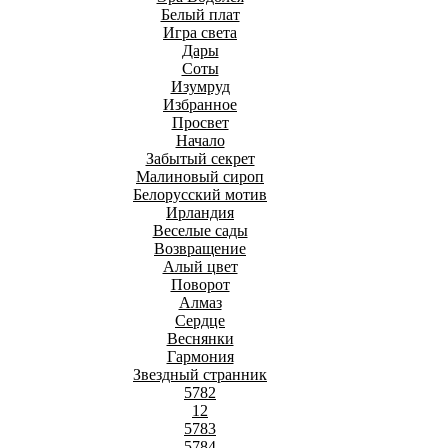
Белый плат
Игра света
Дары
Соты
Изумруд
Избранное
Просвет
Начало
Забытый секрет
Малиновый сироп
Белорусский мотив
Ирландия
Веселые сады
Возвращение
Алый цвет
Поворот
Алмаз
Сердце
Веснянки
Гармония
Звездный странник
5782
12
5783
5784