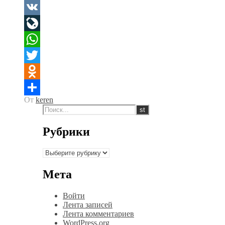
Facebook
VK
LiveJournal
WhatsApp
Twitter
Odnoklassniki
От
keren
Отправить
Рубрики
Рубрики
Мета
Войти
Лента записей
Лента комментариев
WordPress.org