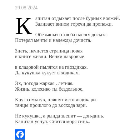
29.08.2024
К
апитан отдыхает после бурных вояжей.
Заливает вином горечи да пропажи.
Обезьяньего хлеба наелся досыта.
Потерял мечты и надежды дочиста.
Знать, начнется страница новая
в книге жизни. Венки лавровые
в кладовой пылятся на гвоздиках.
Да кукушка кукует в ходиках.
Эх, погода жаркая , летняя.
Жизнь, колесико ты бездельное.
Круг сомкнув, пляшут истово дикари
танцы прошлого до восхода зари.
Не кукушка, а рында звенит — дон-динь.
Капитан уснул. Снится моря синь..