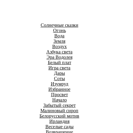
Солнечные сказки
Огонь
Вода
Земля
Воздух
Азбука света
Эра Водолея
Белый плат
Игра света
Дары
Соты
Изумруд
Избранное
Просвет
Начало
Забытый секрет
Малиновый сироп
Белорусский мотив
Ирландия
Веселые сады
Возвращение