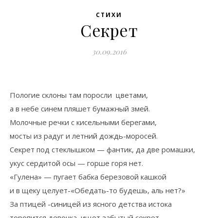
СТИХИ
Секрет
30.09.2016
Пологие склоны там поросли цветами,
а в небе синем пляшет бумажный змей.
Молочные речки с кисельными берегами,
мосты из радуг и летний дождь-моросей.
Секрет под стеклышком — фантик, да две ромашки,
укус сердитой осы — горше горя нет.
«Гулена» — пугает бабка березовой кашкой
и в щеку целует-«Обедать-то будешь, аль нет?»
За птицей -синицей из ясного детства истока
торопится девочка, ищет забытый секрет.