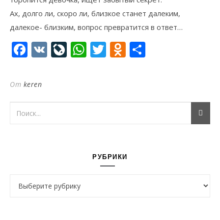
Ах, долго ли, скоро ли, близкое станет далеким,
далекое- близким, вопрос превратится в ответ…
Facebook
VK
LiveJournal
WhatsApp
Twitter
Odnoklassni
Отправи
От
keren
РУБРИКИ
Рубрики