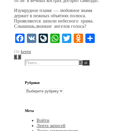
то ли в вечных кострах догорит самиздат.
Изумрудное пламя — любовное знамя
держит в нежных объятиях полюса.
Проявляются шпили небесного храма.
Слышишь,звонкие ангелов голоса?
Facebook
VK
LiveJournal
WhatsApp
Twitter
Odnoklassni
Отправи
От
keren
Рубрики
Рубрики
Мета
Войти
Лента записей
Лента комментариев