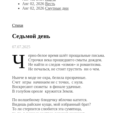
Авг 02, 2026
Весть
Авг 02, 2026
Смутные дни
Стихи
Седьмой день
07.07.2025
Ч
ерно-белое время шлёт прощальные письма.
Строчки века прошедшего смыты дождем.
Не найти и следов «измов» и романтизма.
Не печалься, не стоит грустить ни о чем.
Нынче в моде не охра, белила прозрачные.
Счет игры начинаем не с точки, с нуля.
Воскресают сюжеты в финале удачные.
В голубом ореоле кружится Земля.
По волшебному блюдечку яблочко катится.
Видишь райские кущи, мой избранный брат?
То ли стерпится слюбится эта сумятица,