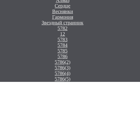
Алмаз
Сердце
Веснянки
Гармония
Звездный странник
5782
12
5783
5784
5785
5786
5786(2)
5786(3)
5786(4)
5786(5)