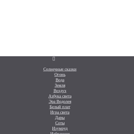
Солнечные сказки
Огонь
Вода
Земля
Воздух
Азбука света
Эра Водолея
Белый плат
Игра света
Дары
Соты
Изумруд
Избранное