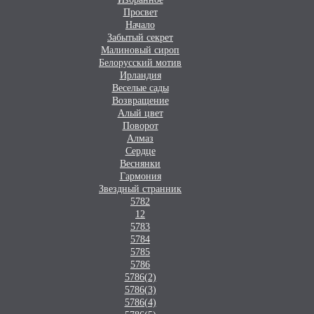
Просвет
Начало
Забытый секрет
Малиновый сироп
Белорусский мотив
Ирландия
Веселые сады
Возвращение
Алый цвет
Поворот
Алмаз
Сердце
Веснянки
Гармония
Звездный странник
5782
12
5783
5784
5785
5786
5786(2)
5786(3)
5786(4)