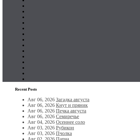
Recent Posts
Авг 06, 2026
Загадка августа
Авг 06, 2026
Кнут и пряник
Авг 06, 2026
Печка августа
Авг 06, 2026
Семиречье
Авг 04, 2026
Осеннее соло
Авг 03, 2026
Рубикон
Авг 03, 2026
Пчолка
Авг 02, 2026
Парча