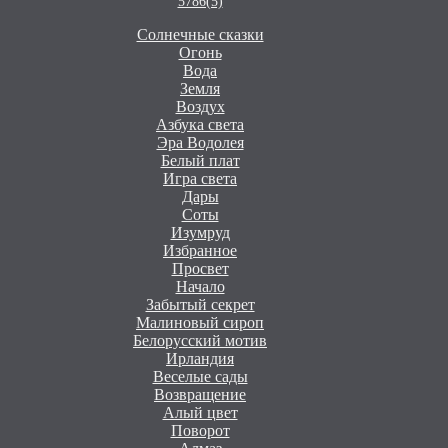
5786(5)
Солнечные сказки
Огонь
Вода
Земля
Воздух
Азбука света
Эра Водолея
Белый плат
Игра света
Дары
Соты
Изумруд
Избранное
Просвет
Начало
Забытый секрет
Малиновый сироп
Белорусский мотив
Ирландия
Веселые сады
Возвращение
Алый цвет
Поворот