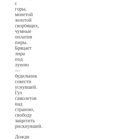
с
горы,
монетой
золотой
скорбящих,
чумные
оплатив
пиры.
Бряцает
лира
под
луною
—
будильник
совести
уснувшей.
Гул
самолетов
над
страною,
свободу
защитить
рискнувшей.
Дожди