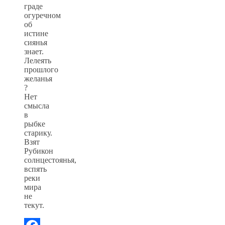
граде
огуречном
об
истине
сиянья
знает.
Лелеять
прошлого
желанья
?
Нет
смысла
в
рыбке
старику.
Взят
Рубикон
солнцестоянья,
вспять
реки
мира
не
текут.