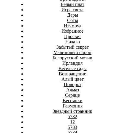
Белый плат
Игра света
Дары
Соты
Изумруд
Избранное
Просвет
Начало
Забытый секрет
Малиновый сироп
Белорусский мотив
Ирландия
Веселые сады
Возвращение
Алый цвет
Поворот
Алмаз
Сердце
Веснянки
Гармония
Звездный странник
5782
12
5783
5784