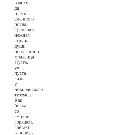
вздохи,
да
плеть
змеиного
посла.
Трепещет
нежная
струна
души
испуганной
младенца.
Пуста,
увы,
пуста
казна
у
новорайского
туземца.
Как
бочка
со
смолой
горящей,
слетает
заповедь