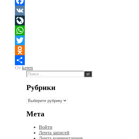
Facebook
VK
LiveJournal
WhatsApp
Twitter
Odnoklassniki
От
keren
Отправить
Рубрики
Рубрики
Мета
Войти
Лента записей
Лента комментариев