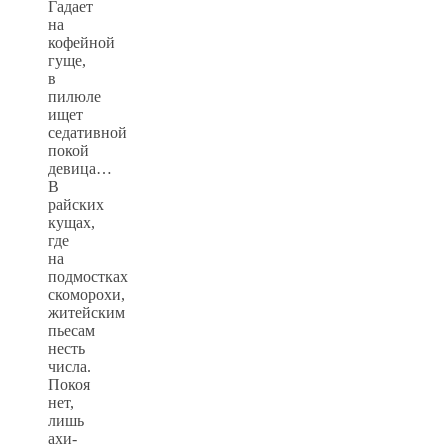
Гадает
на
кофейной
гуще,
в
пилюле
ищет
седативной
покой
девица…
В
райских
кущах,
где
на
подмостках
скоморохи,
житейским
пьесам
несть
числа.
Покоя
нет,
лишь
ахи-