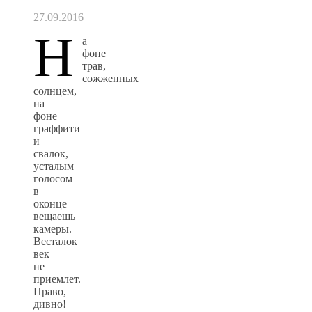
27.09.2016
Н
а
фоне
трав,
сожженных
солнцем,
на
фоне
граффити
и
свалок,
усталым
голосом
в
оконце
вещаешь
камеры.
Весталок
век
не
приемлет.
Право,
дивно!