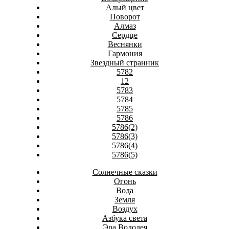
Алый цвет
Поворот
Алмаз
Сердце
Веснянки
Гармония
Звездный странник
5782
12
5783
5784
5785
5786
5786(2)
5786(3)
5786(4)
5786(5)
Солнечные сказки
Огонь
Вода
Земля
Воздух
Азбука света
Эра Водолея