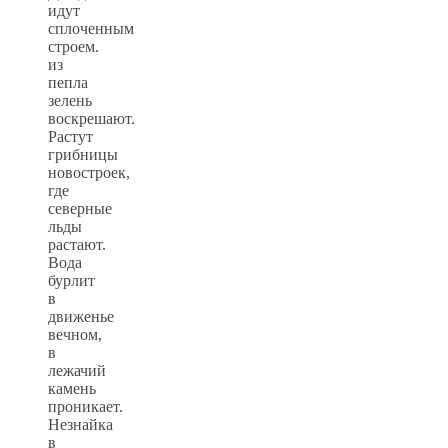
идут
сплоченным
строем.
из
пепла
зелень
воскрешают.
Растут
грибницы
новостроек,
где
северные
льды
растают.
Вода
бурлит
в
движенье
вечном,
в
лежачий
камень
проникает.
Незнайка
в