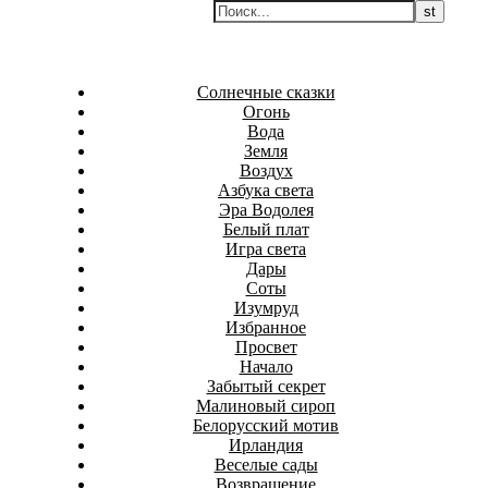
Перейти
Белаведа
к
Стихотворения
содержимому
Солнечные сказки
Огонь
Вода
Земля
Воздух
Азбука света
Эра Водолея
Белый плат
Игра света
Дары
Соты
Изумруд
Избранное
Просвет
Начало
Забытый секрет
Малиновый сироп
Белорусский мотив
Ирландия
Веселые сады
Возвращение