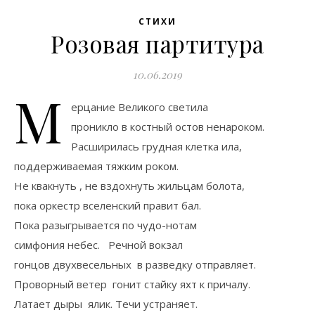
СТИХИ
Розовая партитура
10.06.2019
М
ерцание Великого светила
проникло в костный остов ненароком.
Расширилась грудная клетка ила,
поддерживаемая тяжким роком.
Не квакнуть , не вздохнуть жильцам болота,
пока оркестр вселенский правит бал.
Пока разыгрывается по чудо-нотам
симфония небес. Речной вокзал
гонцов двухвесельных в разведку отправляет.
Проворный ветер гонит стайку яхт к причалу.
Латает дыры ялик. Течи устраняет.