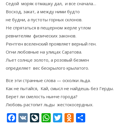
Седой моряк отмашку дал, и все сначала…
Восход, закат, а между ними будто
не будни, а пустоты горных склонов.
Не спрятаться в пещерном жерле утлом
ревнителям физических законов.
Рентген вселенский проявляет верный ген.
Огни любовные на улицах Саратова.
Льет солнце золото, а розовый безмен
определяет вес бескрылого крылатого.
Все эти странные слова — осколки льда.
Как не пытайся, Кай, смысл не найдешь без Герды.
Берет ли смелость нынче города?
Любовь растопит льды жестокосердных.
Facebook
VK
LiveJournal
WhatsApp
Twitter
Odnoklassni
Отправи