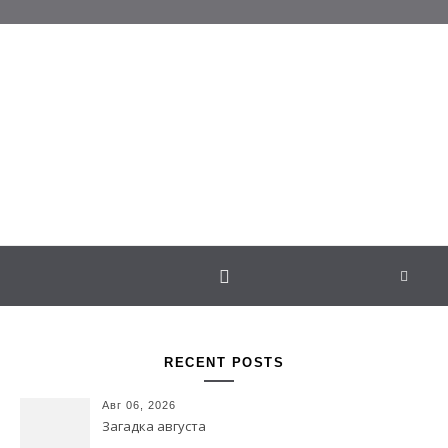
Перейти к содержимому
Белаведа
Стихотворения
RECENT POSTS
Авг 06, 2026
Загадка августа