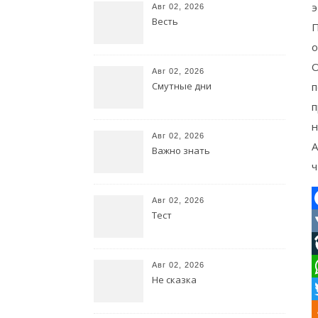
э
Авг 02, 2026
Весть
П
о
О
Авг 02, 2026
Смутные дни
п
п
н
Авг 02, 2026
А
Важно знать
ч
Авг 02, 2026
Тест
F
L
Авг 02, 2026
Не сказка
W
T