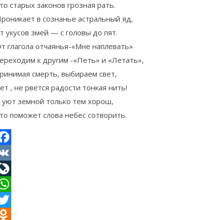
то старых законов грозная рать.
роникает в сознанье астральный яд,
т укусов змей — с головы до пят.
т глагола отчаянья-«Мне наплевать»
ереходим к другим -«Петь» и «Летать»,
ринимая смерть, выбираем свет,
ет , не рвется радости тонкая нить!
 уют земной только тем хорош,
то поможет слова небес сотворить.
acebook
VK
iveJournal
hatsApp
witter