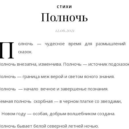
СТИХИ
Полночь
12.06.2021
П
олночь — чудесное время для размышлений 
сказок.
олночь внезапна, изменчива. Полночь — источник подсказо
олночь — граница меж верой и светом ясного знания.
олночь — начало вечное и завершенье познания.
емная полночь скорбная — в черном платке со звездами,
 Новом году — особая, добрым волшебником создана.
олночь бывает белой северной летней ночью.