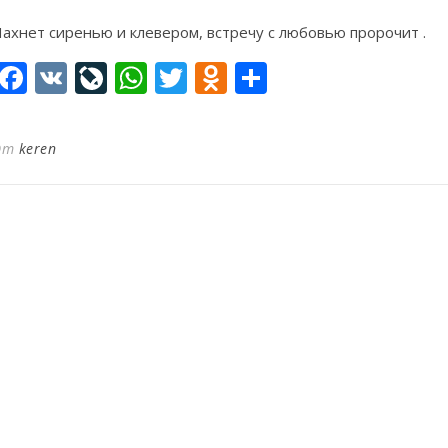
ахнет сиренью и клевером, встречу с любовью пророчит .
Facebook
VK
LiveJournal
WhatsApp
Twitter
Odnoklassniki
Отправить
От
keren