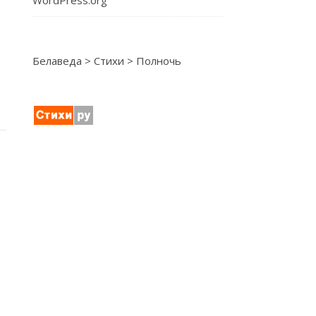
WordPress.org
Белаведа
>
Стихи
>
Полночь