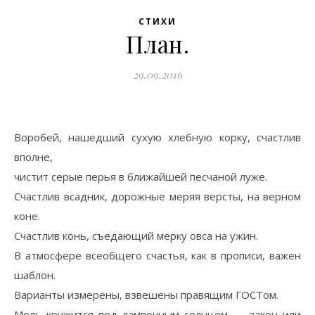
СТИХИ
План.
29.09.2016
Воробей, нашедший сухую хлебную корку, счастлив
вполне,
чистит серые перья в ближайшей песчаной луже.
Счастлив всадник, дорожные меряя версты, на верном
коне.
Счастлив конь, съедающий мерку овса на ужин.
В атмосфере всеобщего счастья, как в прописи, важен
шаблон.
Варианты измерены, взвешены правящим ГОСТом.
Моль кружится под лампочным солнцем — закон или