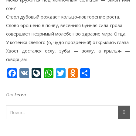
сон?
Ствол дубовый рождает кольцо-повторение роста.
Слово брошено в почву, весенняя буйная сила-гроза
совершает незримый молебен во здравие мира Отца.
У котенка слепого (о, чудо прозренья!) открылись глаза.
Хвост достался ослу, зубы — волку, а крылья- —
скворцам.
Facebook
VK
LiveJournal
WhatsApp
Twitter
Odnoklassni
Отправи
От
keren