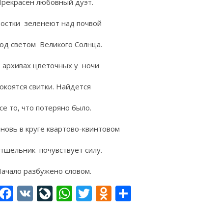
рекрасен любовный дуэт.
остки зеленеют над почвой
од светом Великого Солнца.
 архивах цветочных у ночи
окоятся свитки. Найдется
се то, что потеряно было.
новь в круге квартово-квинтовом
тшельник почувствует силу.
ачало разбужено словом.
Facebook
VK
LiveJournal
WhatsApp
Twitter
Odnoklassniki
Отправить