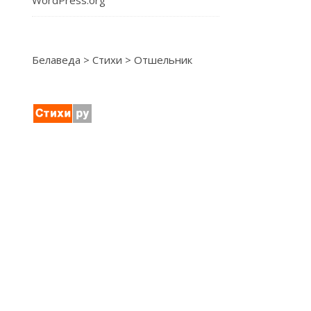
WordPress.org
Белаведа
>
Стихи
>
Отшельник