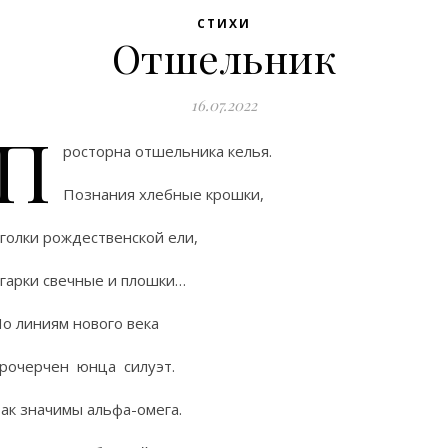
СТИХИ
Отшельник
16.07.2022
П
росторна отшельника келья.
Познания хлебные крошки,
голки рождественской ели,
гарки свечные и плошки…
о линиям нового века
рочерчен юнца силуэт.
ак значимы альфа-омега.