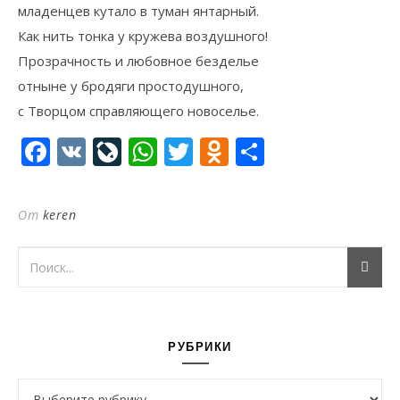
младенцев кутало в туман янтарный.
Как нить тонка у кружева воздушного!
Прозрачность и любовное безделье
отныне у бродяги простодушного,
с Творцом справляющего новоселье.
Facebook
VK
LiveJournal
WhatsApp
Twitter
Odnoklassni
Отправи
От
keren
РУБРИКИ
Рубрики