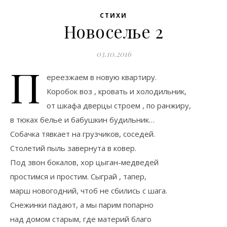
СТИХИ
Новоселье 2
03.10.2016
П
ереезжаем в новую квартиру.
Коробок воз , кровать и холодильник,
от шкафа дверцы строем , по ранжиру,
в тюках белье и бабушкин будильник…
Собачка тявкает на грузчиков, соседей.
Столетий пыль завернута в ковер.
Под звон бокалов, хор цыган-медведей
простимся и простим. Сыграй , тапер,
марш новогодний, чтоб не сбились с шага.
Снежинки падают, а мы парим попарно
над домом старым, где материй благо