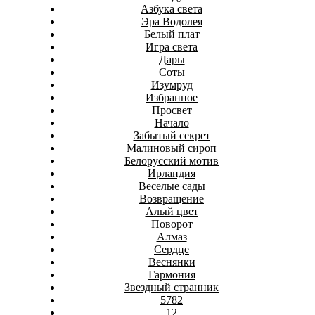
Азбука света
Эра Водолея
Белый плат
Игра света
Дары
Соты
Изумруд
Избранное
Просвет
Начало
Забытый секрет
Малиновый сироп
Белорусский мотив
Ирландия
Веселые сады
Возвращение
Алый цвет
Поворот
Алмаз
Сердце
Веснянки
Гармония
Звездный странник
5782
12