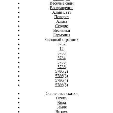
Веселые сады
Возвращение
Алый цвет
Поворот
Алмаз
Сердце
Веснянки
Гармония
Звездный странник
5782
12
5783
5784
5785
5786
5786(2)
5786(3)
5786(4)
5786(5)
Солнечные сказки
Огонь
Вода
Земля
Воздух