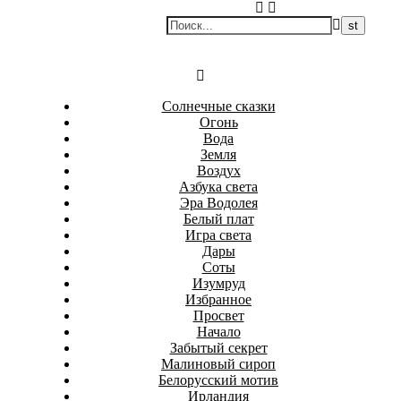
Перейти
Белаведа
к
Стихотворения
содержимому
Солнечные сказки
Огонь
Вода
Земля
Воздух
Азбука света
Эра Водолея
Белый плат
Игра света
Дары
Соты
Изумруд
Избранное
Просвет
Начало
Забытый секрет
Малиновый сироп
Белорусский мотив
Ирландия