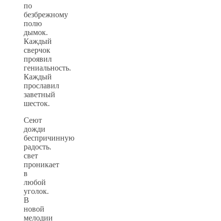
по
безбрежному
полю
дымок.
Каждый
сверчок
проявил
гениальность.
Каждый
прославил
заветный
шесток.
Сеют
дожди
беспричинную
радость.
свет
проникает
в
любой
уголок.
В
новой
мелодии