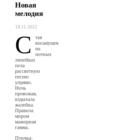
Новая
мелодия
18.11.2022
С
тая
восьмушек
на
нотных
линейках
пела
рассветную
песню
упрямо.
Ночь
провожая,
вздыхала
жалейка.
Правила
миром
мажорная
гамма.
Птичка-