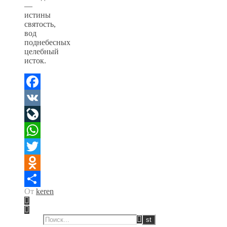
—
истины
святость,
вод
поднебесных
целебный
исток.
Facebook
VK
LiveJournal
WhatsApp
Twitter
Odnoklassniki
От
keren
Отправить