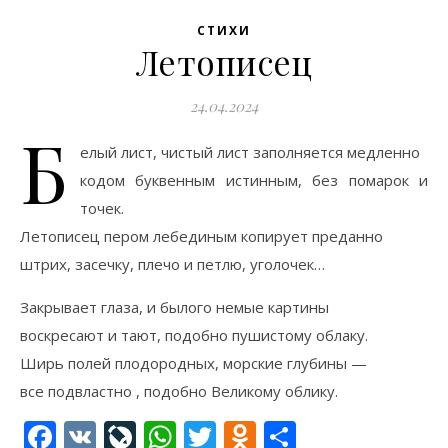
СТИХИ
Летописец
24.04.2024
Б
елый лист, чистый лист заполняется медленно
кодом буквенным истинным, без помарок и
точек.
Летописец пером лебединым копирует преданно
штрих, засечку, плечо и петлю, уголочек…
Закрывает глаза, и былого немые картины
воскресают и тают, подобно пушистому облаку.
Ширь полей плодородных, морские глубины —
все подвластно , подобно Великому облику.
Facebook
VK
LiveJournal
WhatsApp
Twitter
Odnoklassni
Отправи