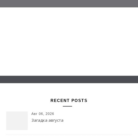
Перейти к содержимому
Белаведа
Стихотворения
RECENT POSTS
Авг 06, 2026
Загадка августа