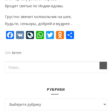
бродят святые по Индии вдовы.
Грустно звенит колокольчик на шее,
будьте, сеньоры, добрей и мудрее…
Facebook
VK
LiveJournal
WhatsApp
Twitter
Odnoklassni
Отправи
От
keren
РУБРИКИ
Рубрики